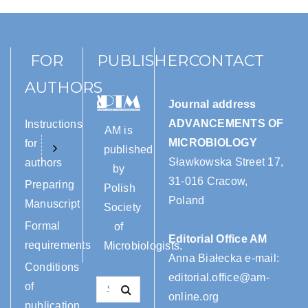
FOR
PUBLISHER
CONTACT
AUTHORS
Journal address
ADVANCEMENTS OF
Instructions
AM is
MICROBIOLOGY
for
published
Sławkowska Street 17,
authors
by
31-016 Cracow,
Preparing
Polish
Poland
Manuscript
Society
Formal
of
Editorial Office AM
requirements
Microbiologists.
Anna Białecka e-mail:
Conditions
editorial.office@am-
of
online.org
publication