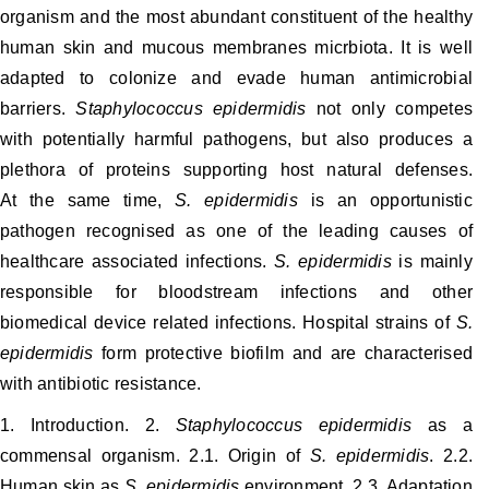
organism and the most abundant constituent of the healthy
human skin and mucous membranes micrbiota. It is well
adapted to colonize and evade human antimicrobial
barriers.
Staphylococcus epidermidis
not only competes
with potentially harmful pathogens, but also produces a
plethora of proteins supporting host natural defenses.
At the same time,
S. epidermidis
is an opportunistic
pathogen recognised as one of the leading causes of
healthcare associated infections.
S. epidermidis
is mainly
responsible for bloodstream infections and other
biomedical device related infections. Hospital strains of
S.
epidermidis
form protective biofilm and are characterised
with antibiotic resistance.
1. Introduction. 2.
Staphylococcus epidermidis
as a
commensal organism. 2.1. Origin of
S. epidermidis
. 2.2.
Human skin as
S. epidermidis
environment. 2.3. Adaptation