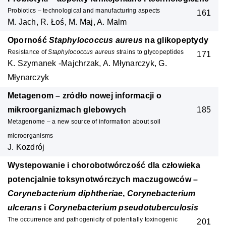
Probiotics – technological and manufacturing aspects
161
M. Jach, R. Łoś, M. Maj, A. Malm
Oporność
Staphylococcus aureus
na glikopeptydy
Resistance of
Staphylococcus aureus
strains to glycopeptides
171
K. Szymanek -Majchrzak, A. Młynarczyk, G.
Młynarczyk
Metagenom – zródło nowej informacji o
mikroorganizmach glebowych
185
Metagenome – a new source of information about soil
microorganisms
J. Kozdrój
Wystepowanie i chorobotwórczość dla człowieka
potencjalnie toksynotwórczych maczugowców –
Corynebacterium diphtheriae
,
Corynebacterium
ulcerans
i
Corynebacterium pseudotuberculosis
The occurrence and pathogenicity of potentially toxinogenic
201