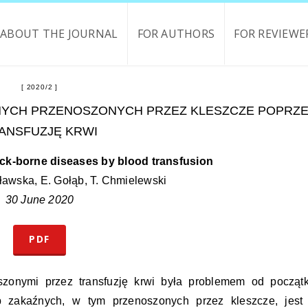
ABOUT THE JOURNAL
FOR AUTHORS
FOR REVIEWE
2020/2
NYCH PRZENOSZONYCH PRZEZ KLESZCZE POPRZ
ANSFUZJĘ KRWI
tick-borne diseases by blood transfusion
tławska, E. Gołąb, T. Chmielewski
30 June 2020
PDF
zonymi przez transfuzję krwi była problemem od począt
b zakaźnych, w tym przenoszonych przez kleszcze, jest