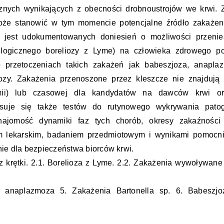
cznych wynikających z obecności drobnoustrojów we krwi. 
e stanowić w tym momencie potencjalne źródło zakażen
ak jest udokumentowanych doniesień o możliwości przenie
tiologicznego boreliozy z Lyme) na człowieka zdrowego p
o przetoczeniach takich zakażeń jak babeszjoza, anapla
elozy. Zakażenia przenoszone przez kleszcze nie znajdują
laremii) lub czasowej dla kandydatów na dawców krwi 
osuje się także testów do rutynowego wykrywania pato
najomość dynamiki faz tych chorób, okresy zakaźności
 lekarskim, badaniem przedmiotowym i wynikami pomocn
e dla bezpieczeństwa biorców krwi.
krętki. 2.1. Borelioza z Lyme. 2.2. Zakażenia wywoływane
a anaplazmoza 5. Zakażenia Bartonella sp. 6. Babeszjo