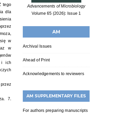
Z tego
Advancements of Microbiology
ia dla
Volume 65 (2026): Issue 1
sienia
oprzez
AM
zmoza,
 się w
Archival Issues
oraz w
genów
Ahead of Print
 i ich
iczych
Acknowledgements to reviewers
 przez
AM SUPPLEMENTARY FILES
za. 7.
For authors preparing manuscripts