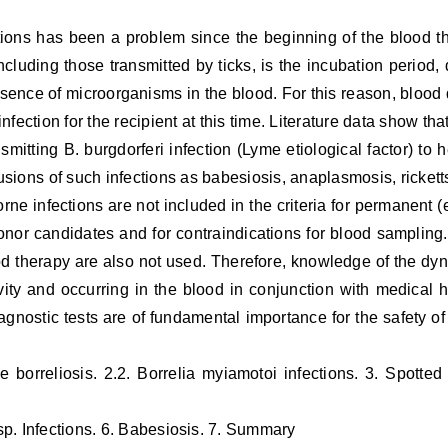
ctions has been a problem since the beginning of the blood t
ncluding those transmitted by ticks, is the incubation period,
esence of microorganisms in the blood. For this reason, blood
fection for the recipient at this time. Literature data show tha
smitting B. burgdorferi infection (Lyme etiological factor) to 
sions of such infections as babesiosis, anaplasmosis, ricketts
rne infections are not included in the criteria for permanent 
donor candidates and for contraindications for blood sampling.
ood therapy are also not used. Therefore, knowledge of the dy
vity and occurring in the blood in conjunction with medical hi
agnostic tests are of fundamental importance for the safety of
me borreliosis. 2.2. Borrelia myiamotoi infections. 3. Spotted
p. Infections. 6. Babesiosis. 7. Summary