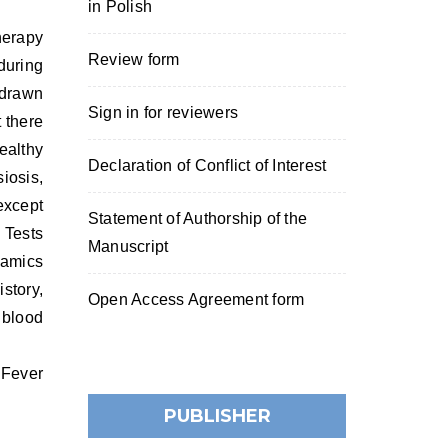
in Polish
herapy
Review form
 during
 drawn
Sign in for reviewers
t there
healthy
Declaration of Conflict of Interest
iosis,
(except
Statement of Authorship of the
 Tests
Manuscript
namics
story,
Open Access Agreement form
 blood
 Fever
PUBLISHER