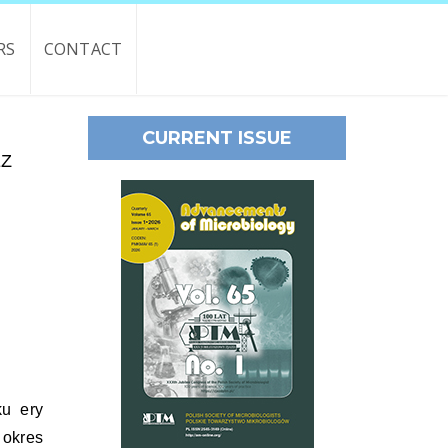
RS
CONTACT
CURRENT ISSUE
EZ
ku ery
 okres