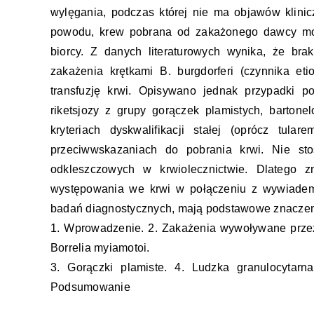
wylęgania, podczas której nie ma objawów klini
powodu, krew pobrana od zakażonego dawcy moż
biorcy. Z danych literaturowych wynika, że br
zakażenia krętkami B. burgdorferi (czynnika e
transfuzję krwi. Opisywano jednak przypadki p
riketsjozy z grupy gorączek plamistych, barton
kryteriach dyskwalifikacji stałej (oprócz tu
przeciwwskazaniach do pobrania krwi. Nie st
odkleszczowych w krwiolecznictwie. Dlatego z
występowania we krwi w połączeniu z wywiadem
badań diagnostycznych, mają podstawowe znaczeni
1. Wprowadzenie. 2. Zakażenia wywoływane przez 
Borrelia myiamotoi.
3. Gorączki plamiste. 4. Ludzka granulocytarn
Podsumowanie